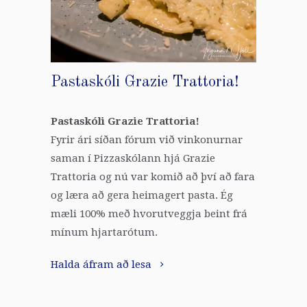
Pastaskóli Grazie Trattoria!
Pastaskóli Grazie Trattoria!
Fyrir ári síðan fórum við vinkonurnar
saman í Pizzaskólann hjá Grazie
Trattoria og nú var komið að því að fara
og læra að gera heimagert pasta. Ég
mæli 100% með hvorutveggja beint frá
mínum hjartarótum.
Halda áfram að lesa