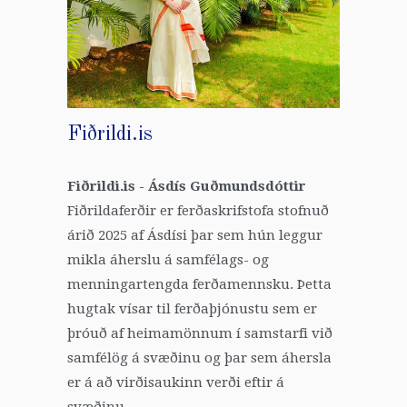
Fiðrildi.is
Fiðrildi.is - Ásdís Guðmundsdóttir
Fiðrildaferðir er ferðaskrifstofa stofnuð
árið 2025 af Ásdísi þar sem hún leggur
mikla áherslu á samfélags- og
menningartengda ferðamennsku. Þetta
hugtak vísar til ferðaþjónustu sem er
þróuð af heimamönnum í samstarfi við
samfélög á svæðinu og þar sem áhersla
er á að virðisaukinn verði eftir á
svæðinu.