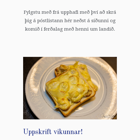
Fylgstu með frá upphafi með því að skrá
þig á póstlistann hér neðst á síðunni og
komið í ferðalag með henni um landið.
Uppskrift vikunnar!