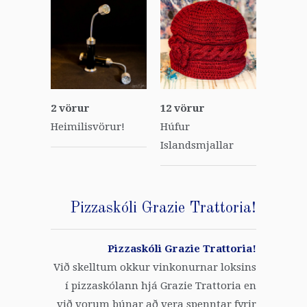
2 vörur
12 vörur
Heimilisvörur!
Húfur
Islandsmjallar
Pizzaskóli Grazie Trattoria!
Pizzaskóli Grazie Trattoria!
Við skelltum okkur vinkonurnar loksins
í pizzaskólann hjá Grazie Trattoria en
við vorum búnar að vera spenntar fyrir