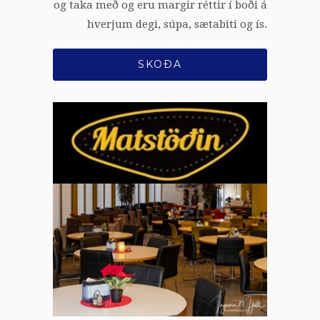
og taka með og eru margir réttir í boði á
hverjum degi, súpa, sætabiti og ís.
SKOÐA