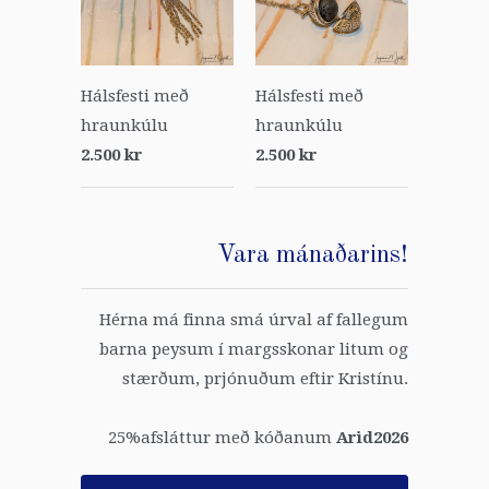
Hálsfesti með
Hálsfesti með
hraunkúlu
hraunkúlu
2.500 kr
2.500 kr
Vara mánaðarins!
Hérna má finna smá úrval af fallegum
barna peysum í margsskonar litum og
stærðum, prjónuðum eftir Kristínu.
25%afsláttur með kóðanum
Arid2026