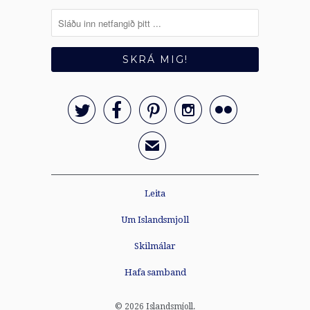





✉
Leita
Um Islandsmjoll
Skilmálar
Hafa samband
© 2026
Islandsmjoll
.