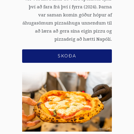
því að fara frá því í fyrra (2024). Þarna
var saman komin góður hópur af
áhugasömum pizzaáhuga unnendum til
að læra að gera sína eigin pizzu og
pizzadeig að hætti Napólí.
SKOÐA