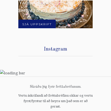
Blómkálssúpa
Vanillu Velvet
Djúpsteiktur Camembert
Rifsberjahlaup
Holl og góð
Betty Crocker terta
Ljúffengt & gott
SJÁ UPPSKRIFTIR
SJÁ UPPSKRIFT
SJÁ UPPSKRIFT
SJÁ UPPSKRIFT
Instagram
Skráðu þig fyrir fréttabréfunum.
Vertu áskrifandi að fréttabréfinu okkar og vertu
fyrst/fyrstur til að heyra um það sem er að
gerast.