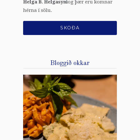
Helga B. Helgasyni
og þær eru komnar
hérna í sölu.
SKOÐA
Bloggið okkar