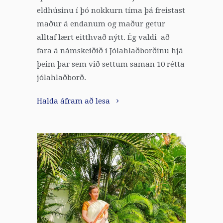
eldhúsinu í þó nokkurn tíma þá freistast
maður á endanum og maður getur
alltaf lært eitthvað nýtt. Ég valdi að
fara á námskeiðið í Jólahlaðborðinu hjá
þeim þar sem við settum saman 10 rétta
jólahlaðborð.
Halda áfram að lesa