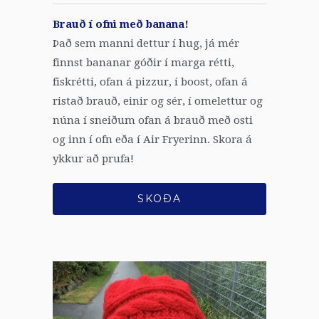
Brauð í ofni með banana!
Það sem manni dettur í hug, já mér
finnst bananar góðir í marga rétti,
fiskrétti, ofan á pizzur, í boost, ofan á
ristað brauð, einir og sér, í omelettur og
núna í sneiðum ofan á brauð með osti
og inn í ofn eða í Air Fryerinn. Skora á
ykkur að prufa!
SKOÐA