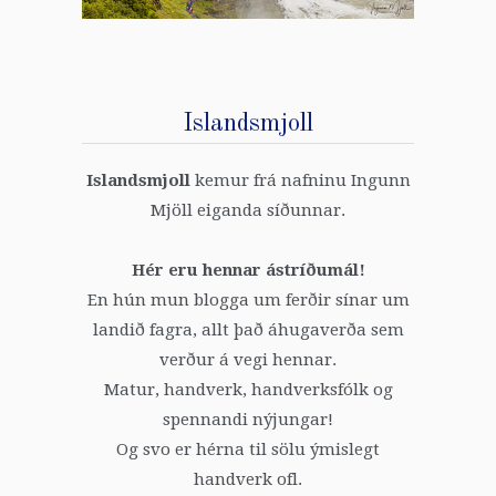
Islandsmjoll
Islandsmjoll
kemur frá nafninu Ingunn
Mjöll eiganda síðunnar.
Hér eru hennar ástríðumál!
En hún mun blogga um ferðir sínar um
landið fagra, allt það áhugaverða sem
verður á vegi hennar.
Matur, handverk, handverksfólk og
spennandi nýjungar!
Og svo er hérna til sölu ýmislegt
handverk ofl.