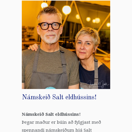
Námskeið Salt eldhússins!
Námskeið Salt eldhússins!
Þegar maður er búin að fylgjast með
spennandi námskeiðum hjá Salt