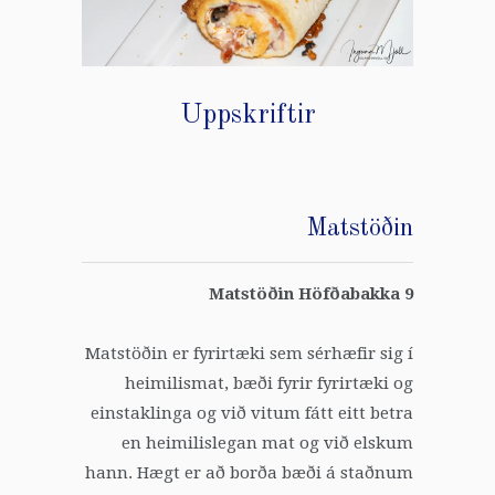
Uppskriftir
Matstöðin
Matstöðin Höfðabakka 9
Matstöðin er fyrirtæki sem sérhæfir sig í
heimilismat, bæði fyrir fyrirtæki og
einstaklinga og við vitum fátt eitt betra
en heimilislegan mat og við elskum
hann. Hægt er að borða bæði á staðnum