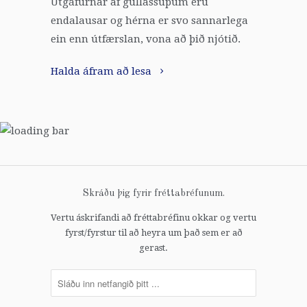
Útgáfurnar af gúllassúpum eru
endalausar og hérna er svo sannarlega
ein enn útfærslan, vona að þið njótið.
Halda áfram að lesa
Skráðu þig fyrir fréttabréfunum.
Vertu áskrifandi að fréttabréfinu okkar og vertu
fyrst/fyrstur til að heyra um það sem er að
gerast.