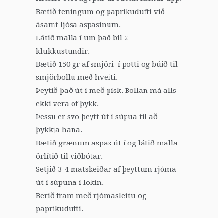
Bætið teningum og paprikudufti við
ásamt ljósa aspasinum.
Látið malla í um það bil 2
klukkustundir.
Bætið 150 gr af smjöri í potti og búið til
smjörbollu með hveiti.
Þeytið það út í með písk. Bollan má alls
ekki vera of þykk.
Þessu er svo þeytt út í súpua til að
þykkja hana.
Bætið grænum aspas út í og látið malla
örlítið til viðbótar.
Setjið 3-4 matskeiðar af þeyttum rjóma
út í súpuna í lokin.
Berið fram með rjómaslettu og
paprikudufti.