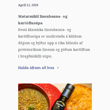
April 12, 2026
Matarmikil linsubauna- og
kartöflusúpa
Þessi klassíska linsubauna- og
kartöflusúpa er undirstaða á köldum
dögum og býður upp á ríka blöndu af
próteinríkum linsum og góðum kartöflum
í bragðmikilli súpu.
Halda áfram að lesa