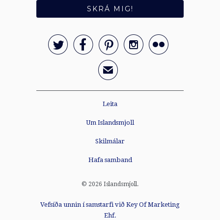





✉
Leita
Um Islandsmjoll
Skilmálar
Hafa samband
© 2026
Islandsmjoll
.
Vefsíða unnin í samstarfi við Key Of Marketing
Ehf.