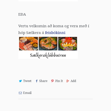
EÐA
Vertu velkomin að koma og vera með í
hóp Sælkera á
feisbókinni
Tweet
Share
Pin It
Add
Email