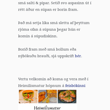
smá salti & pipar. Setið svo aspasinn út í
rétt áður en súpan er borin fram.
Það má setja líka smá slettu af þeyttum
rjóma ofan á súpuna þegar hún er
komin á súpudiskinn.
Borið fram með smá bollum eða
nýbökuðu brauði, sjá uppskrift
hér
.
Vertu velkomin að koma og vera með í
Heimilismatur hópnum á
feisbókinni