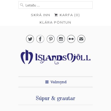
SKRÁ INN
KARFA (
0
)
KLÁRA PÖNTUN





✉
Valmynd
Súpur & grautar