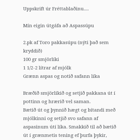
Uppskrift úr Fréttablaðinu....
Mín eigin útgáfa að Aspassúpu
2.pk af Toro pakkasúpu (nýti það sem
kryddið)
100 gr smjörlíki
1 1/2-2 lítrar af mjólk
Grænn aspas og notið safann líka
Bræðið smjörlíkið og setjið pakkana út í
pottinn og hrærið vel saman.
Bætið út og þynnið hægt og bítandi með
mjólkinni og setjið svo safann af
aspasinum útí líka. Smakkið til að bætið
út í grænmetis tening ef þurfa þykir,