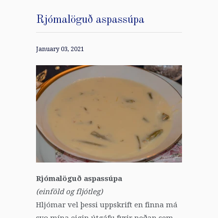
Rjómalöguð aspassúpa
January 03, 2021
Rjómalöguð aspassúpa
(einföld og fljótleg)
Hljómar vel þessi uppskrift en finna má
svo mína eigin útgáfu fyrir neðan sem