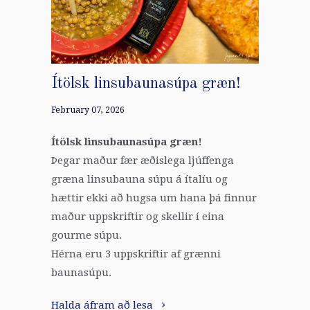
Ítölsk linsubaunasúpa græn!
February 07, 2026
Ítölsk linsubaunasúpa græn!
Þegar maður fær æðislega ljúffenga
græna linsubauna súpu á ítalíu og
hættir ekki að hugsa um hana þá finnur
maður uppskriftir og skellir í eina
gourme súpu.
Hérna eru 3 uppskriftir af grænni
baunasúpu.
Halda áfram að lesa