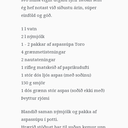
ég hef notast við síðustu árin, súper
einföld og góð.
1 l vatn
2 l nýmjólk
1 - 2 pakkar af aspassúpa Toro
4 grænmetisteningar
2 nautateningar
1 rífleg matskeið af paprikudufti
1 stór dós ljós aspas (með soðinu)
150 g smjör
1 dós grænn stór aspas (soðið ekki með)
Þeyttur rjómi
Blandið saman nýmjólk og pakka af
aspassúpu í potti.
Hrærið stöðugt þar til suðan kemur upp.