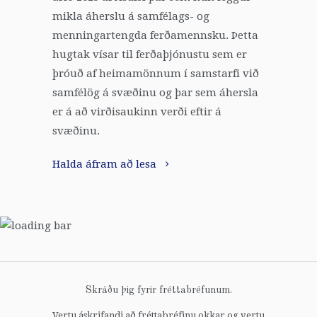
mikla áherslu á samfélags- og
menningartengda ferðamennsku. Þetta
hugtak vísar til ferðaþjónustu sem er
þróuð af heimamönnum í samstarfi við
samfélög á svæðinu og þar sem áhersla
er á að virðisaukinn verði eftir á
svæðinu.
Halda áfram að lesa
Skráðu þig fyrir fréttabréfunum.
Vertu áskrifandi að fréttabréfinu okkar og vertu