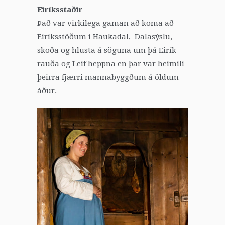
Eiríksstaðir
Það var virkilega gaman að koma að
Eiríksstöðum í Haukadal, Dalasýslu,
skoða og hlusta á söguna um þá Eirík
rauða og Leif heppna en þar var heimili
þeirra fjærri mannabyggðum á öldum
áður.