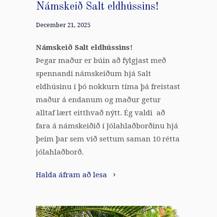
Námskeið Salt eldhússins!
December 21, 2025
Námskeið Salt eldhússins!
Þegar maður er búin að fylgjast með
spennandi námskeiðum hjá Salt
eldhúsinu í þó nokkurn tíma þá freistast
maður á endanum og maður getur
alltaf lært eitthvað nýtt. Ég valdi að
fara á námskeiðið í Jólahlaðborðinu hjá
þeim þar sem við settum saman 10 rétta
jólahlaðborð.
Halda áfram að lesa