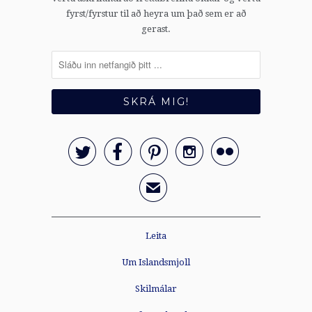
fyrst/fyrstur til að heyra um það sem er að
gerast.





✉
Leita
Um Islandsmjoll
Skilmálar