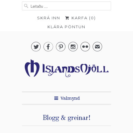
SKRÁ INN
KARFA (
0
)
KLÁRA PÖNTUN





✉
Valmynd
Blogg & greinar!