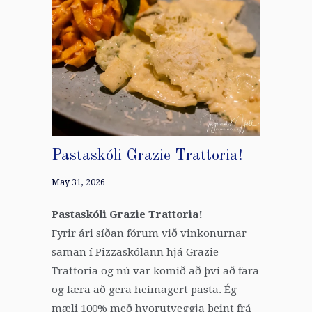
Pastaskóli Grazie Trattoria!
May 31, 2026
Pastaskóli Grazie Trattoria!
Fyrir ári síðan fórum við vinkonurnar
saman í Pizzaskólann hjá Grazie
Trattoria og nú var komið að því að fara
og læra að gera heimagert pasta. Ég
mæli 100% með hvorutveggja beint frá