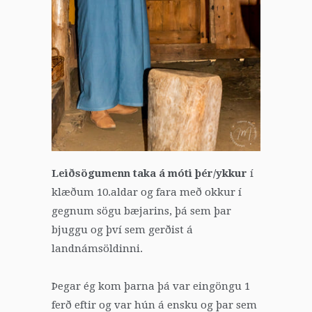
Leiðsögumenn taka á móti þér/ykkur
í
klæðum 10.aldar og fara með okkur í
gegnum sögu bæjarins, þá sem þar
bjuggu og því sem gerðist á
landnámsöldinni.
Þegar ég kom þarna þá var eingöngu 1
ferð eftir og var hún á ensku og þar sem