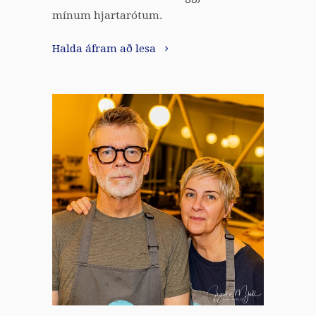
mínum hjartarótum.
Halda áfram að lesa