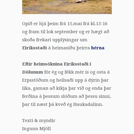
Opið er hjá þeim frá 15.maí frá kl.13-16
og fram til lok september og er hægt að
skoða frekari upplýsingar um
Eiríksstaði
á heimasíðu þeirra
hérna
Eftir heimsóknina Eiríksstaði í
Dölunum
fór ég og fékk mér ís og osta á
Erpsstöðum og heilsaði upp á dýrin þar
líka, gaman að kíkja þar við og enda þar
ferðina á þessum slóðum að þessu sinni,
þar til næst þá kveð ég Haukadalinn.
Texti & myndir
Ingunn Mjöll