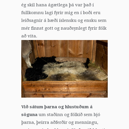
ég skil hana ágætlega þá var það í
fullkomnu lagi fyrir mig en í boði eru
leiðsagnir á bæði íslensku og ensku sem
mér finnst gott og nauðsynlegt fyrir fólk
að vita.
Við sátum þarna og hlustuðum á
söguna
um staðinn og fólkið sem bjó
þarna, þeirra aðferðir og menningu,