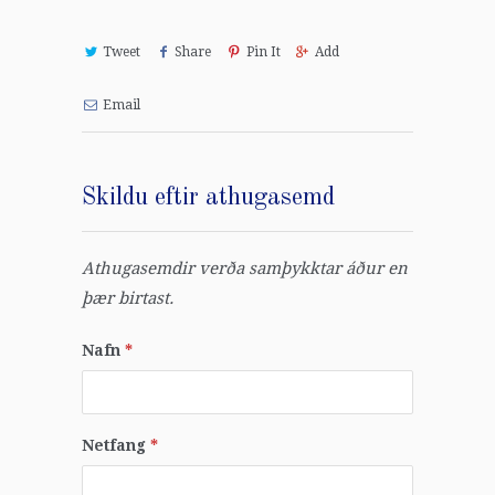
Tweet
Share
Pin It
Add
Email
Skildu eftir athugasemd
Athugasemdir verða samþykktar áður en
þær birtast.
Nafn
*
Netfang
*