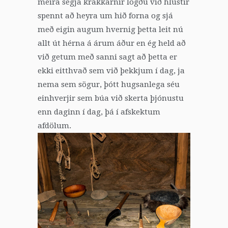
meira segja krakkarnir lögðu við hlustir
spennt að heyra um hið forna og sjá
með eigin augum hvernig þetta leit nú
allt út hérna á árum áður en ég held að
við getum með sanni sagt að þetta er
ekki eitthvað sem við þekkjum í dag, ja
nema sem sögur, þótt hugsanlega séu
einhverjir sem búa við skerta þjónustu
enn daginn í dag, þá í afskektum
afdölum.