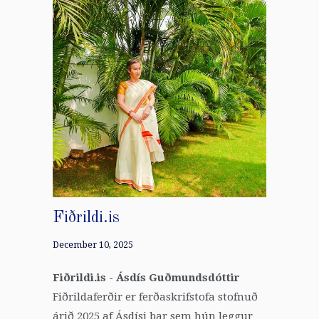
Fiðrildi.is
December 10, 2025
Fiðrildi.is - Ásdís Guðmundsdóttir
Fiðrildaferðir er ferðaskrifstofa stofnuð
árið 2025 af Ásdísi þar sem hún leggur