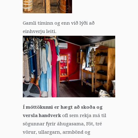
Gamli tíminn og enn við lýði að
einhverju leiti.
Í móttökunni er hægt að skoða og
versla handverk
ofl sem rekja má til
sögunnar fyrir áhugasama, Föt, tré
vörur, ullargarn, armbönd og