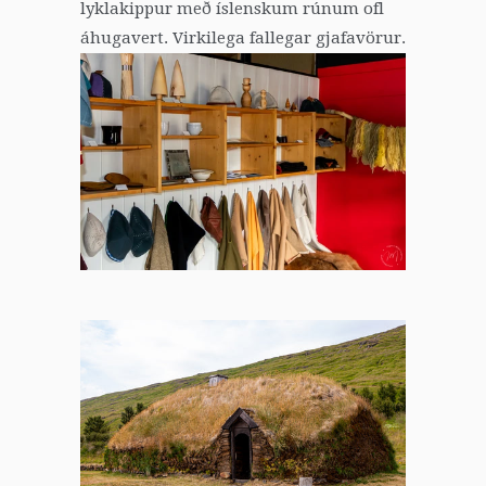
lyklakippur með íslenskum rúnum ofl
áhugavert. Virkilega fallegar gjafavörur.