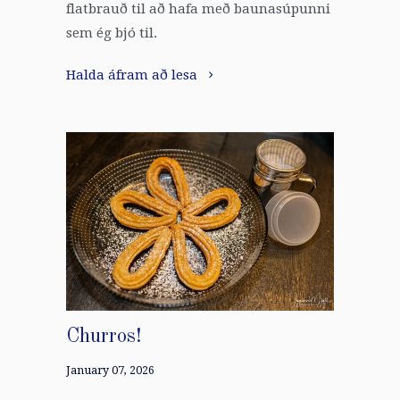
flatbrauð til að hafa með baunasúpunni
sem ég bjó til.
Halda áfram að lesa
Churros!
January 07, 2026