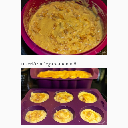
Hrærið varlega saman við