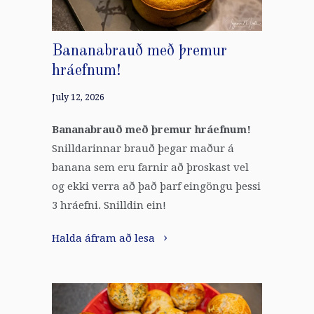
Bananabrauð með þremur
hráefnum!
July 12, 2026
Bananabrauð með þremur hráefnum!
Snilldarinnar brauð þegar maður á
banana sem eru farnir að þroskast vel
og ekki verra að það þarf eingöngu þessi
3 hráefni. Snilldin ein!
Halda áfram að lesa