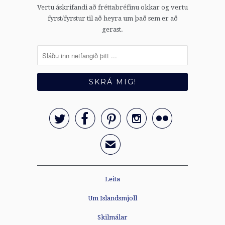
Vertu áskrifandi að fréttabréfinu okkar og vertu
fyrst/fyrstur til að heyra um það sem er að
gerast.





✉
Leita
Um Islandsmjoll
Skilmálar