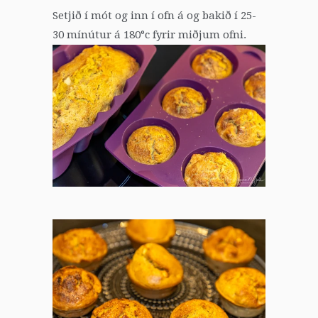
Setjið í mót og inn í ofn á og
bakið í 25-
30 mínútur á 180°c fyrir miðjum ofni.