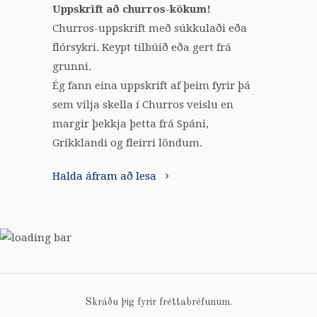
Uppskrift að churros-kökum!
Churros-uppskrift með súkkulaði eða
flórsykri. Keypt tilbúið eða gert frá
grunni.
Ég fann eina uppskrift af þeim fyrir þá
sem vilja skella í Churros veislu en
margir þekkja þetta frá Spáni,
Grikklandi og fleirri löndum.
Halda áfram að lesa
Skráðu þig fyrir fréttabréfunum.