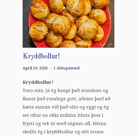
Kryddbollur!
April 19, 2026
1 Athugasemd
Kryddbollur!
Toro mix, já ég kaupi það stundum og
finnst það rosalega gott, aðeins þarf að
bæta saman við það olíu og eggi og ég
set oftar en ekki mikinn hluta þess í
frysti og tek út með súpum ofl. Hérna
skellti ég í kryddbollur og eitt svona