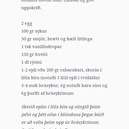
uppskrift.
2 egg
100 gr sykur
50 gr smjör, brætt og kælt lítilega
1 tsk vanilludropar
150 gr hveiti
1 dl rjómi
1-2 epli eða 200 gr rabarabari, skorin í
litla bita (notaði 3 lítil epli í tvöfalda)
3-4 msk hrásykur, ég notaði bara eins og
ég þurfti af hrásykrinum
Skerið eplin í litla bita og stingið þeim
jafnt og þétt ofan í blönduna þegar búið
er að velta þeim upp úr hrásykrinum.