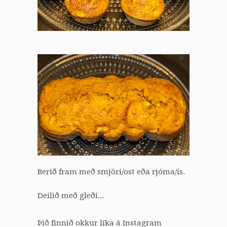
Berið fram með smjöri/ost eða rjóma/ís.
Deilið með gleði...
Þið finnið okkur líka á Instagram