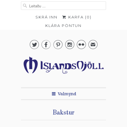
SKRÁ INN
KARFA (
0
)
KLÁRA PÖNTUN





✉
Valmynd
Bakstur