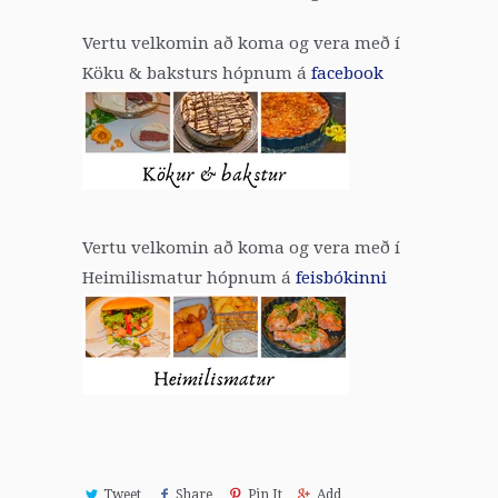
Vertu velkomin að koma og vera með í
Köku & baksturs hópnum á
facebook
Vertu velkomin að koma og vera með í
Heimilismatur hópnum á
feisbókinni
Tweet
Share
Pin It
Add