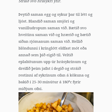
Stráið svo hrásykri yfir.
Þeytið saman egg og sykur þar til létt og
ljóst. Blandið saman smjöri og
vanilludropum saman við. Bætið svo
hveitinu saman við og hrærið og bætið
síðan rjómanum saman við. Hellið
blöndunni í kringlótt eldfast mót eða
annað sem þið eigið til. Veltið
eplabitunum upp úr hrásykrinum og
dreifið þeim jafnt í degið og stráið
restinni af sykrinum ofan á kökuna og
bakið í 25-30 mínútur á 180°c fyrir
miðjum ofni.