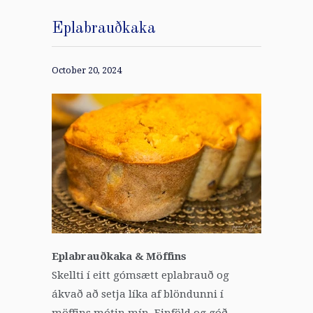
Eplabrauðkaka
October 20, 2024
Eplabrauðkaka & Möffins
Skellti í eitt gómsætt eplabrauð og
ákvað að setja líka af blöndunni í
möffins mótin mín. Einföld og góð