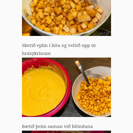
Skerið eplin í bita og veltið upp úr
hrásykrinum
Bætið þeim saman við blönduna