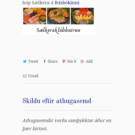
hóp Sælkera á
feisbókinni
Tweet
Share
Pin It
Add
Email
Skildu eftir athugasemd
Athugasemdir verða samþykktar áður en
þær birtast.