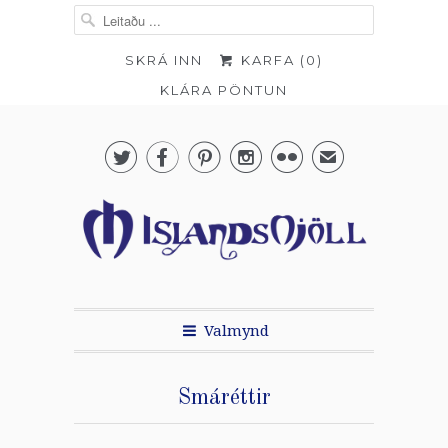
SKRÁ INN
KARFA (
0
)
KLÁRA PÖNTUN





✉
Valmynd
Smáréttir