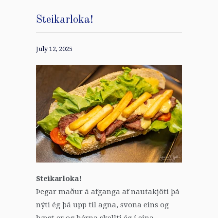
Steikarloka!
July 12, 2025
Steikarloka!
Þegar maður á afganga af nautakjöti þá
nýti ég þá upp til agna, svona eins og
hægt er og hérna skellti ég í eina