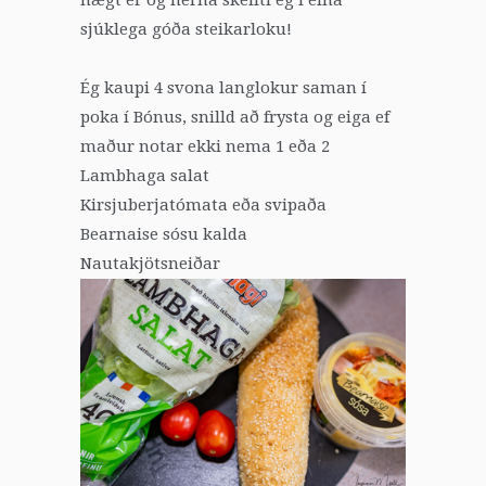
sjúklega góða steikarloku!
Ég kaupi 4 svona langlokur saman í
poka í Bónus, snilld að frysta og eiga ef
maður notar ekki nema 1 eða 2
Lambhaga salat
Kirsjuberjatómata eða svipaða
Bearnaise sósu kalda
Nautakjötsneiðar