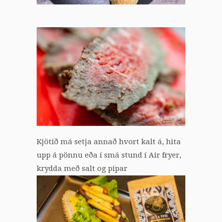
Kjötið má setja annað hvort kalt á, hita
upp á pönnu eða í smá stund í Air fryer,
krydda með salt og pipar