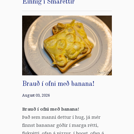
Einnig í Smáréttir
Brauð í ofni með banana!
August 03, 2026
Brauð í ofni með banana!
Það sem manni dettur í hug, já mér
finnst bananar góðir í marga rétti,
fiskrétti, ofan á pizzur, í boost, ofan á