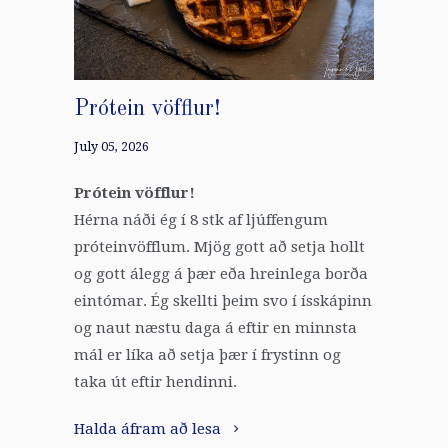
Prótein vöfflur!
July 05, 2026
Prótein vöfflur!
Hérna náði ég í 8 stk af ljúffengum
próteinvöfflum. Mjög gott að setja hollt
og gott álegg á þær eða hreinlega borða
eintómar. Ég skellti þeim svo í ísskápinn
og naut næstu daga á eftir en minnsta
mál er líka að setja þær í frystinn og
taka út eftir hendinni.
Halda áfram að lesa