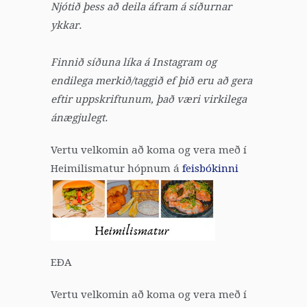
Njótið þess að deila áfram á síðurnar
ykkar.
Finnið síðuna líka á Instagram og
endilega merkið/taggið ef þið eru að gera
eftir uppskriftunum, það væri virkilega
ánægjulegt.
Vertu velkomin að koma og vera með í
Heimilismatur hópnum á
feisbókinni
EÐA
Vertu velkomin að koma og vera með í