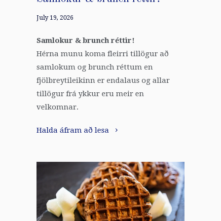
July 19, 2026
Samlokur & brunch réttir!
Hérna munu koma fleirri tillögur að
samlokum og brunch réttum en
fjölbreytileikinn er endalaus og allar
tillögur frá ykkur eru meir en
velkomnar.
Halda áfram að lesa