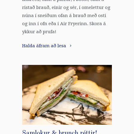
ristað brauð, einir og sér, í omelettur og
núna í sneiðum ofan á brauð með osti
og inn í ofn eða í Air Fryerinn. Skora á
ykkur að prufa!
Halda áfram að lesa
Samlokur & brunch réttir!