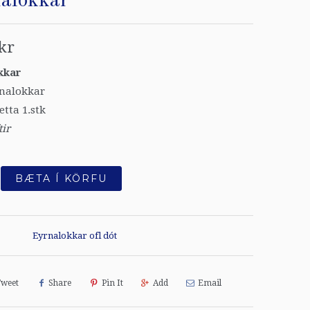
alokkar
kr
kkar
rnalokkar
etta 1.stk
tir
BÆTA Í KÖRFU
Eyrnalokkar ofl dót
Tweet
Share
Pin It
Add
Email