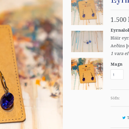
Eyrn
1.500 
Eyrnalo
Bláir ey
Aeðins þ
1 vara ef
Magn
Söfn: