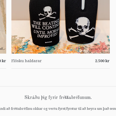
0 kr
Flösku haldarar
2.500 kr
Skráðu þig fyrir fréttabréfunum.
ndi að fréttabréfinu okkar og vertu fyrst/fyrstur til að heyra um það sem