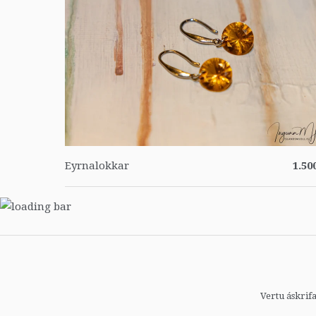
Eyrnalokkar
1.50
Vertu áskrifa