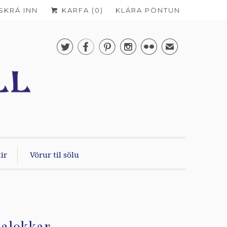
SKRÁ INN
KARFA (
0
)
KLÁRA PÖNTUN





✉
ir
Vörur til sölu